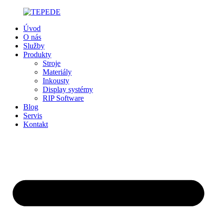
Preskočiť
na
Úvod
obsah
O nás
Služby
Produkty
Stroje
Materiály
Inkousty
Display systémy
RIP Software
Blog
Servis
Kontakt