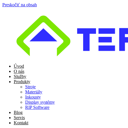
Preskočiť na obsah
Úvod
O nás
Služby
Produkty
Stroje
Materiály
Inkousty
Display systémy
RIP Software
Blog
Servis
Kontakt