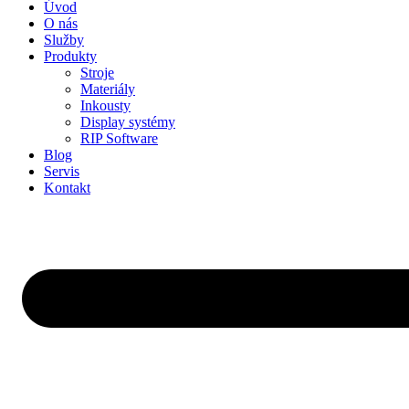
Úvod
O nás
Služby
Produkty
Stroje
Materiály
Inkousty
Display systémy
RIP Software
Blog
Servis
Kontakt