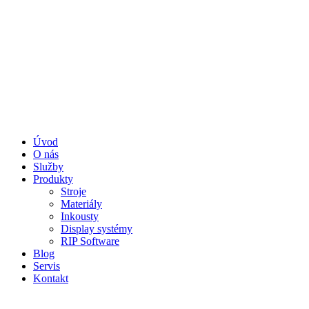
Preskočiť
na
obsah
Úvod
O nás
Služby
Produkty
Stroje
Materiály
Inkousty
Display systémy
RIP Software
Blog
Servis
Kontakt