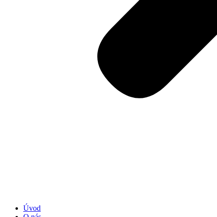
Úvod
O nás