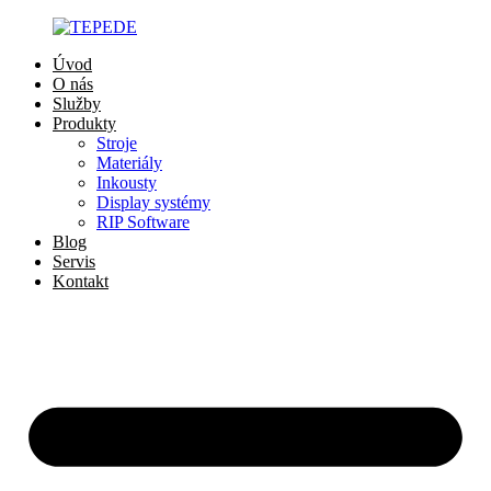
Preskočiť
na
Úvod
obsah
O nás
Služby
Produkty
Stroje
Materiály
Inkousty
Display systémy
RIP Software
Blog
Servis
Kontakt