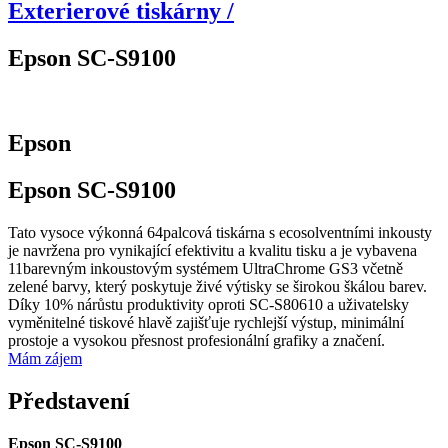
Exterierové tiskárny /
Epson SC-S9100
Epson
Epson SC-S9100
Tato vysoce výkonná 64palcová tiskárna s ecosolventními inkousty
je navržena pro vynikající efektivitu a kvalitu tisku a je vybavena
11barevným inkoustovým systémem UltraChrome GS3 včetně
zelené barvy, který poskytuje živé výtisky se širokou škálou barev.
Díky 10% nárůstu produktivity oproti SC-S80610 a uživatelsky
vyměnitelné tiskové hlavě zajišťuje rychlejší výstup, minimální
prostoje a vysokou přesnost profesionální grafiky a značení.
Mám zájem
Představení
Epson SC-S9100