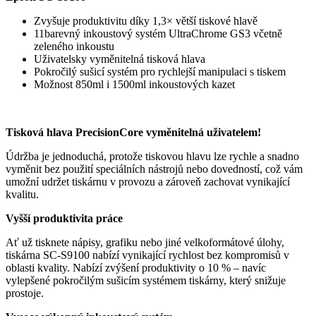
Zvyšuje produktivitu díky 1,3× větší tiskové hlavě
11barevný inkoustový systém UltraChrome GS3 včetně
zeleného inkoustu
Uživatelsky vyměnitelná tisková hlava
Pokročilý sušicí systém pro rychlejší manipulaci s tiskem
Možnost 850ml i 1500ml inkoustových kazet
Tisková hlava PrecisionCore vyměnitelná uživatelem!
Údržba je jednoduchá, protože tiskovou hlavu lze rychle a snadno
vyměnit bez použití speciálních nástrojů nebo dovedností, což vám
umožní udržet tiskárnu v provozu a zároveň zachovat vynikající
kvalitu.
Vyšší produktivita práce
Ať už tisknete nápisy, grafiku nebo jiné velkoformátové úlohy,
tiskárna SC-S9100 nabízí vynikající rychlost bez kompromisů v
oblasti kvality. Nabízí zvýšení produktivity o 10 % – navíc
vylepšené pokročilým sušicím systémem tiskárny, který snižuje
prostoje.