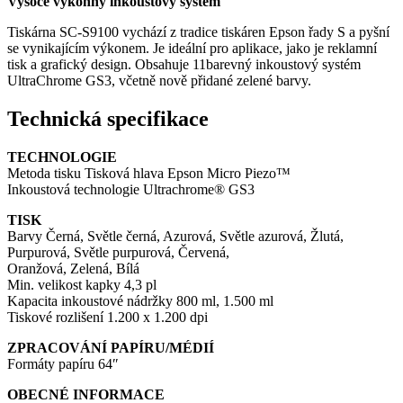
Vysoce výkonný inkoustový systém
Tiskárna SC-S9100 vychází z tradice tiskáren Epson řady S a pyšní
se vynikajícím výkonem. Je ideální pro aplikace, jako je reklamní
tisk a grafický design. Obsahuje 11barevný inkoustový systém
UltraChrome GS3, včetně nově přidané zelené barvy.
Technická specifikace
TECHNOLOGIE
Metoda tisku Tisková hlava Epson Micro Piezo™
Inkoustová technologie Ultrachrome® GS3
TISK
Barvy Černá, Světle černá, Azurová, Světle azurová, Žlutá,
Purpurová, Světle purpurová, Červená,
Oranžová, Zelená, Bílá
Min. velikost kapky 4,3 pl
Kapacita inkoustové nádržky 800 ml, 1.500 ml
Tiskové rozlišení 1.200 x 1.200 dpi
ZPRACOVÁNÍ PAPÍRU/MÉDIÍ
Formáty papíru 64″
OBECNÉ INFORMACE