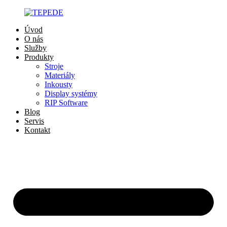
Preskočiť
na
Úvod
obsah
O nás
Služby
Produkty
Stroje
Materiály
Inkousty
Display systémy
RIP Software
Blog
Servis
Kontakt